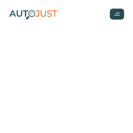
Authors
Grégoire Vergnot
Cofondateur d’AutoJust et 
spécialiste de l’inspection 
automobile avant achat