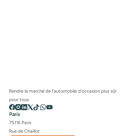
Robin Lesueur 
Cofondateur d’AutoJust – 
Spécialiste de l’inspection 
automobile avant achat
Rendre le marché de l'automobile d'occasion plus sûr 
pour tous
Paris
75116 Paris
Rue de Chaillot