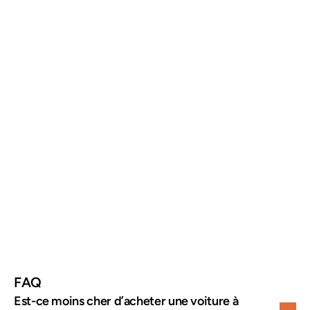
Critère
France
Étranger
Prix
Plus élevé
Souvent moins cher
Choix
Limité
Plus large
Démarches
Simples
Complexes
Risques
Modérés
Plus élevés
Inspection
Facile
Essentielle
FAQ
Est-ce moins cher d’acheter une voiture à 