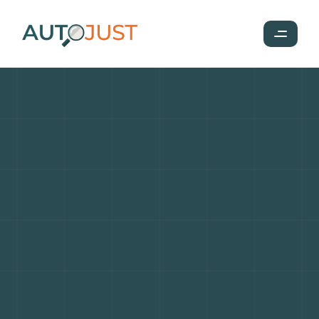
Acheter
une
voiture
d'occasion
en
France
ou
à
l'étranger
:
avantages,
inconvénients
et