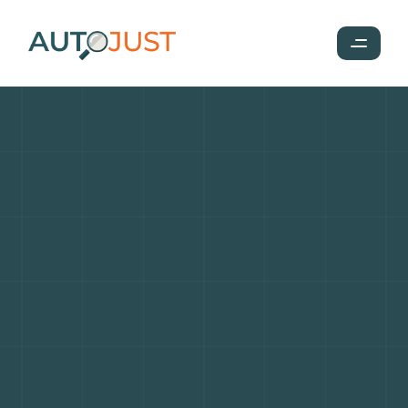
Cadillac
Escalade
:
SUV
de
luxe
ultime,
symbole
de
puissance
et
de
raffinement