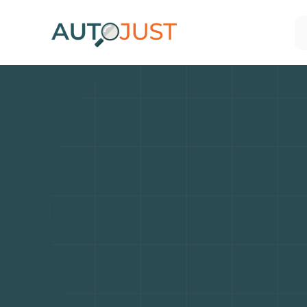
Deven
transpor