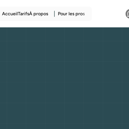
Accueil
Tarifs
À propos
Pour les pro
s
ir
indépendant
d
t
routier
:
Guide
pour
réussir