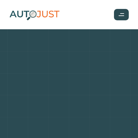
Entretenir
son
véhicule
d'occasion
:
Hygiène
moteur
et
liquide
de
refroidissement