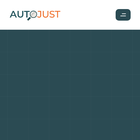
BMW
:
entre
puissance,
innovation
et
élégance
allemande