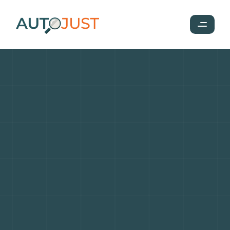
L'évolution
des
équipements
automobiles
:
comparaison
entre