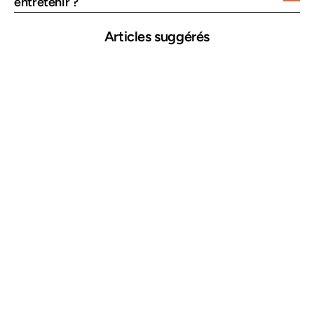
entretenir ?
Articles suggérés
25 mars 2026
Comment repérer une voiture accidentée
Lire plus →