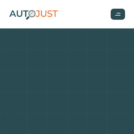
La
Nouvelle
Ford
E-Tourneo
Custom
:
L'Électrique
pour
le
Transport
Polyvalent