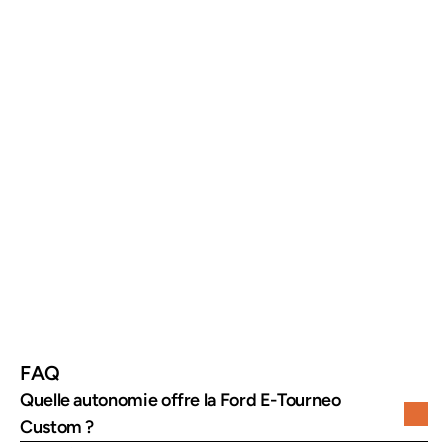
Élément
Description
Type de véhicule
Van électrique
Année de lancement
2023
Motorisation
Électrique
Puissance
Environ 215 chevaux
Autonomie
Jusqu’à 370 km WLTP
Capacité
Jusqu’à 8 passagers
FAQ
Quelle autonomie offre la Ford E-Tourneo 
Custom ?