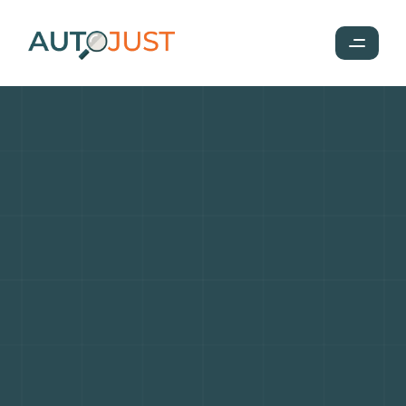
Le
Volvo
FH16
:
Un
géant
de
la
route
alliant
puissance,
technologie
et
design
moderne