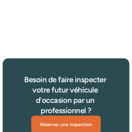
26 mars 2026
Où trouver une voiture d’occasion au meilleur prix en 
2025 : concessionnaire, enchères ou petites annonces 
?
Afficher plus d'articles
Lire plus →
Besoin de faire inspecter 
votre futur véhicule 
d'occasion par un 
professionnel ?
Réserver une inspection