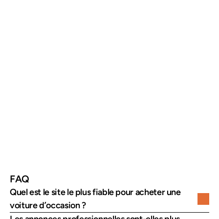
AutoScout24
Élevé
Bon
Moyen à 
élevé
La Centrale
Moyen
Bon
Moyen
Le Parking
Très élevé
Variable
Élevé
FAQ
Quel est le site le plus fiable pour acheter une 
voiture d’occasion ?