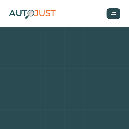
Les
meilleurs
sites
pour
acheter
une
voiture
d’occasion
en
2026
:
comparatif
terrain
et