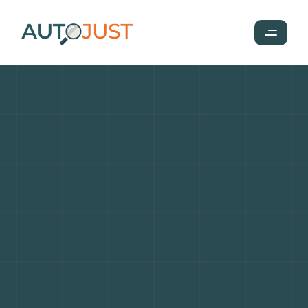
Scooter
ou
voiture
:
comment
choisir
selon
votre
usage
réel
en
2025