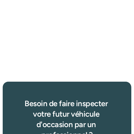
26 mars 2026
Où trouver une voiture d’occasion au meilleur prix en 
2025 : concessionnaire, enchères ou petites annonces 
?
Afficher plus d'articles
Lire plus →
Besoin de faire inspecter 
votre futur véhicule 
d'occasion par un 