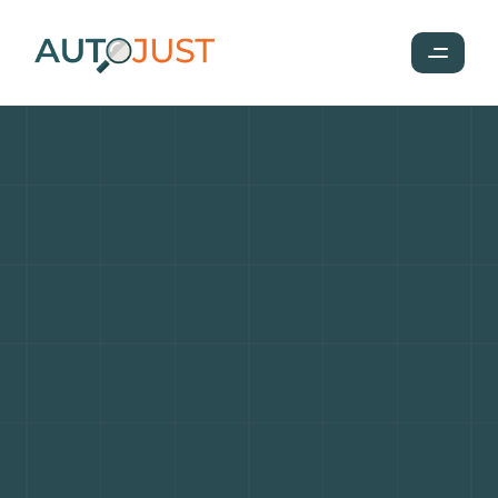
Renault
5
E-Tech
Electric
2025
:
le
come-back
électrique
qui
électrise
le
marché