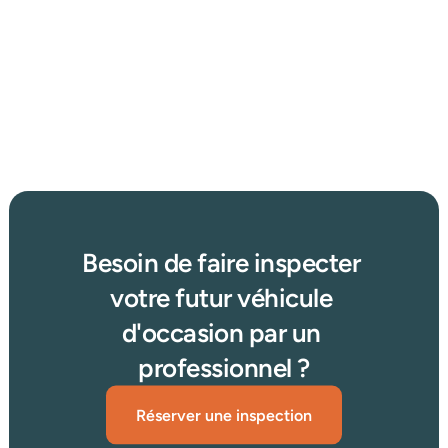
26 mars 2026
Où trouver une voiture d’occasion au meilleur prix en 
2025 : concessionnaire, enchères ou petites annonces 
?
Afficher plus d'articles
Lire plus →
Besoin de faire inspecter 
votre futur véhicule 
d'occasion par un 
professionnel ?
Réserver une inspection