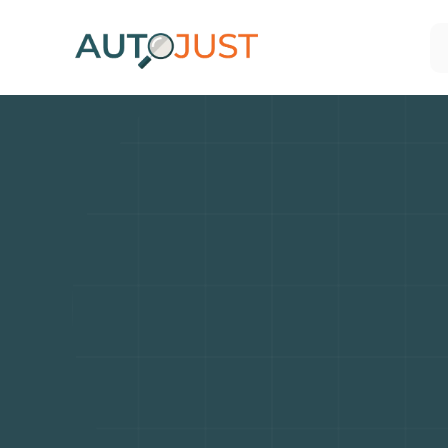
Voitur
kilomè
ou
ar