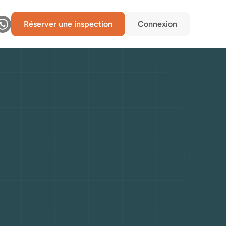
Réserver une inspection
Connexion
peu
de
affaire
llée
?