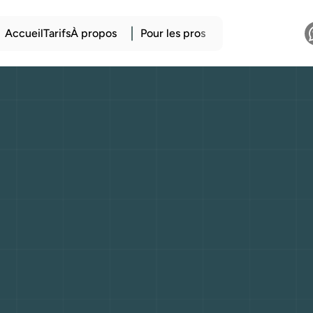
Accueil
Tarifs
À propos
Pour les pro
s
e
d’occasion
avec
tres
:
vraie
bonne
naque
bien
maqui