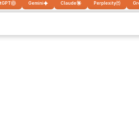
tGPT
Gemini
Claude
Perplexity
Gr