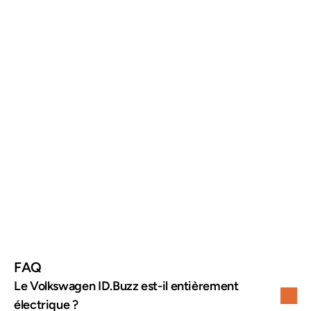
Caractéristique
Volkswagen ID.Buzz 2024
Type de véhicule
Van électrique
Motorisation
Électrique
Puissance
204 ch
Autonomie
environ 423 km WLTP
Nombre de places
5 ou 7
Recharge rapide
Oui
FAQ
Le Volkswagen ID.Buzz est-il entièrement 
électrique ?