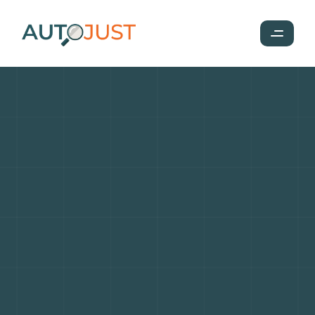
Volkswagen
ID.Buzz
:
l'aventurier
électrique
idéal
pour
vos
escapades
en
plein
air