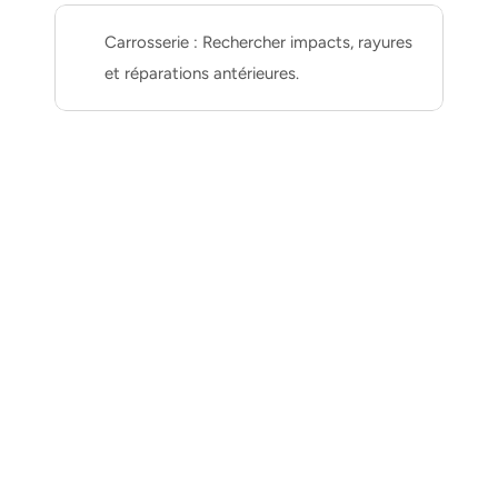
Carrosserie : Rechercher impacts, rayures 
et réparations antérieures.
Types de véhicules inspectés à 
Béziers
Nos inspecteurs sont formés pour tous types de véhicules