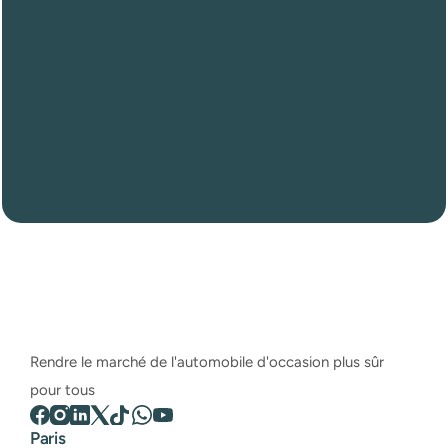
Besoin
de
faire
inspecter
votre
future
voiture
à
Béziers
Réserver une inspection
Rendre le marché de l'automobile d'occasion plus sûr 
pour tous
Paris