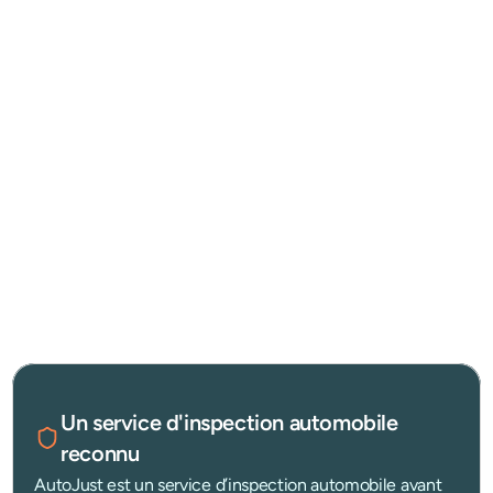
Le climat méditerranéen, marqué par de fortes chaleurs 
estivales, un ensoleillement important et la proximité de la 
mer, peut accélérer l’usure de certains composants 
mécaniques et favoriser la corrosion de certaines pièces.
Dans ce contexte, il est essentiel de comprendre 
comment 
bien acheter une voiture d’occasion
, de savoir 
repérer une 
voiture accidentée avant d’acheter
 et de connaître 
l’importance d’une inspection automobile avant achat
.
À Béziers, faire inspecter un véhicule avant achat permet 
d’éviter de nombreuses mauvaises surprises.
Un service d'inspection automobile 
reconnu
AutoJust est un service d’inspection automobile avant 