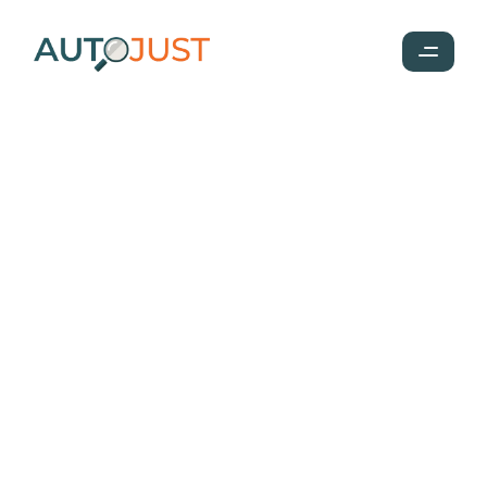
Inspection voiture avant 
achat à Béziers
Inspection automobile à Béziers réalisée par un 
professionnel indépendant directement sur le lieu du 
véhicule
Faire inspecter un véhicule à Béziers