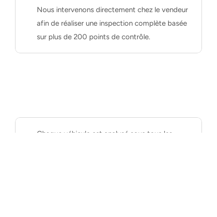
Nous intervenons directement chez le vendeur 
afin de réaliser une inspection complète basée 
sur plus de 200 points de contrôle.
Chaque véhicule est analysé sous tous les 
angles : état mécanique, carrosserie, historique, 
cohérence du kilométrage, essai routier, 
fonctionnement des équipements et recherche 
d’éventuelles anomalies ou réparations 
dissimulées.
Zones d’intervention autour de 