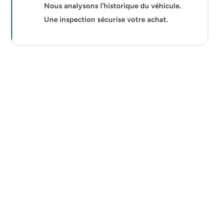
Nous analysons l’historique du véhicule.
Une inspection sécurise votre achat.
À Béziers, le marché du véhicule d’occasion est 
particulièrement dynamique, notamment dans le centre-ville 
et les communes voisines comme Sérignan, Villeneuve-lès-
Béziers ou Boujan-sur-Libron.
Entre les déplacements quotidiens sur l’A9, les trajets vers 
Montpellier, Narbonne ou Agde, ainsi que la proximité du 
littoral méditerranéen, les véhicules sont soumis à une usure 
spécifique.