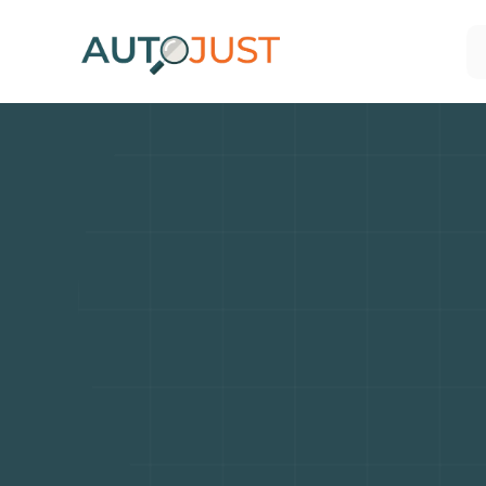
B
compac