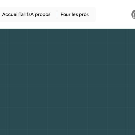
Accueil
Tarifs
À propos
Pour les pro
s
MW
M2
:
Une
sport
te
sur
vitaminée