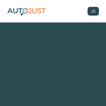
Les
moteurs
les
plus
fiables
et
ceux
à
éviter