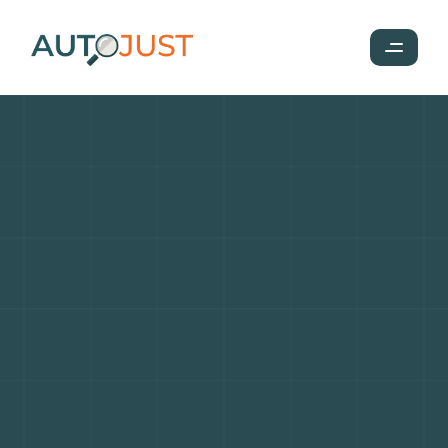
Duel
de
SUV
urbains
:
Peugeot
2008,
Dacia
Duster,
Renault
Captur,
Citroën
C3
Aircross
et