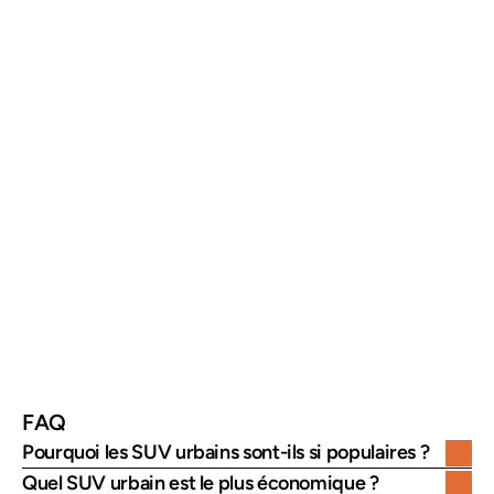
Dacia Duster
prix accessible, 
finition 
robustesse
intérieure 
simple
Renault 
modularité, 
tarif parfois 
Captur
technologies
élevé
Citroën C3 
confort et design 
motorisation
Aircross
original
s limitées
Volkswagen 
qualité de fabrication, 
prix élevé
T-Roc
performances
FAQ
Pourquoi les SUV urbains sont-ils si populaires ?
Quel SUV urbain est le plus économique ?