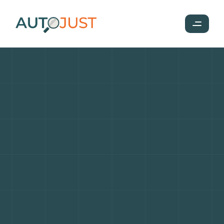
Quels
sont
les
moteurs
les
plus
fiables
en
2025
?