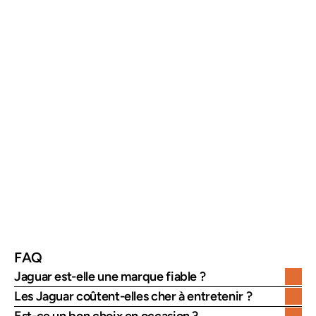
Élément
Spécificité Jaguar
ADN
Élégance et performance
Positionnement
Premium
Technologie
Avancée
Risques
Entretien et électronique
Achat
Inspection recommandée
FAQ
Jaguar est-elle une marque fiable ?
Les Jaguar coûtent-elles cher à entretenir ?
Est-ce un bon choix en occasion ?