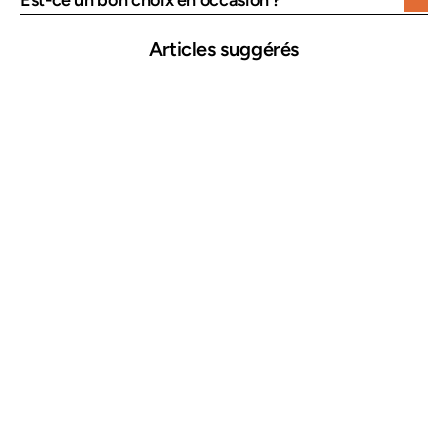
Articles suggérés
25 mars 2026
Comment repérer une voiture accidentée
Lire plus →