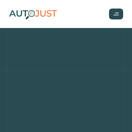
Jaguar
:
élégance
britannique,
performance
et
héritage
sportif