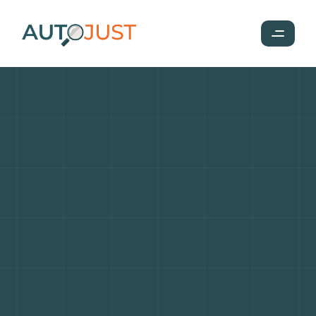
Kia
Sportage
:
Un
SUV
stylé
et
performant
pour
toute
la
famille
(1994-)