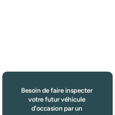
5 févr. 2026
Protégez votre voiture : Adieu les vols et les frais 
exorbitants !
Afficher plus d'articles
Lire plus →
Besoin de faire inspecter 
votre futur véhicule 
d'occasion par un 