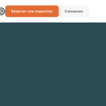
Réserver une inspection
Connexion
ors
de
e
voiture