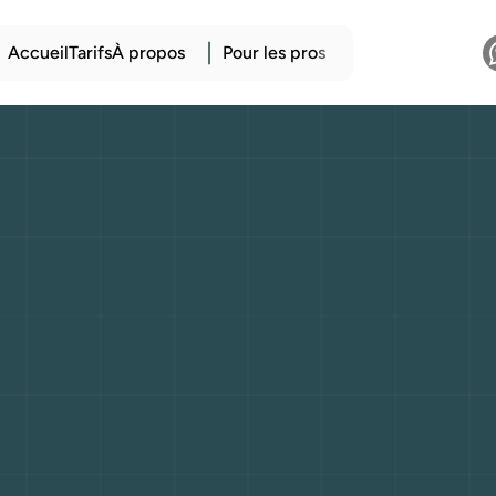
Accueil
Tarifs
À propos
Pour les pro
s
erreurs
à
éviter
l
de
votre
premièr