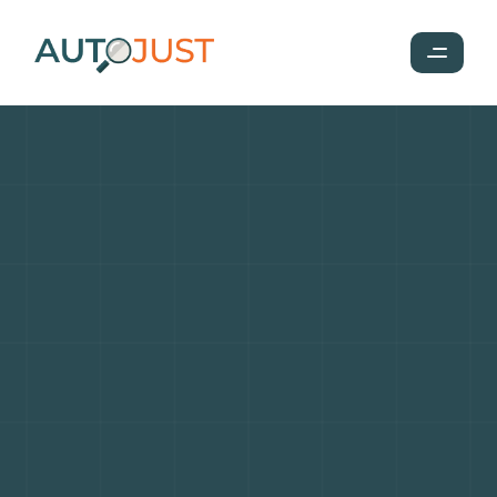
Voiture
d’occasion
à
bas
prix
:
comment
acheter
malin
sans
transformer
l’économie
en
piège