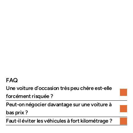
État 
Sain ou 
Défauts lourds 
mécanique
prévisible
cachés
Entretien
Suivi régulier
Négligé
Coût réel
Maîtrisé
Explose après 
achat
Décision
Rationnelle
Émotionnelle
FAQ
Une voiture d’occasion très peu chère est-elle 
forcément risquée ?
Peut-on négocier davantage sur une voiture à 
bas prix ?
Faut-il éviter les véhicules à fort kilométrage ?