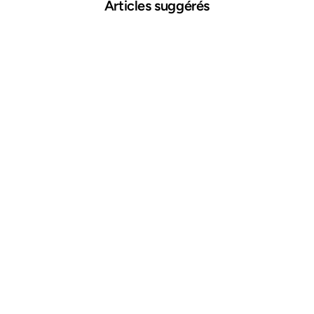
Articles suggérés
22 oct. 2025
Voiture peu kilométrée : bonne affaire ou arnaque ?
Lire plus →