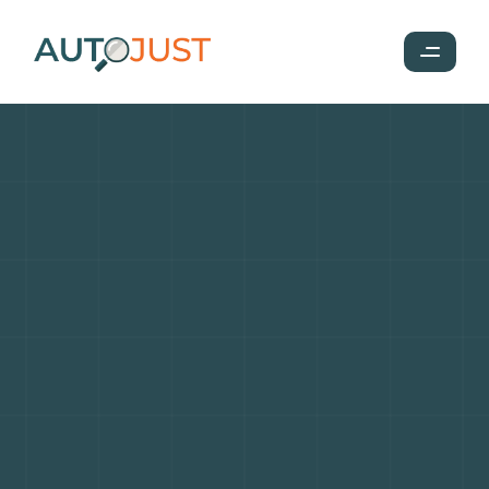
Les
meilleures
voitures
d'occasion
à
moins
de
100
000
euros