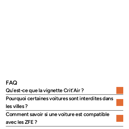
Année de mise 
Risque 
Évaluer la durée 
en circulation
d’interdiction 
d’utilisation
en ZFE
Motorisation
Niveau 
Vérifier la conformité 
d’émissions
environnementale
État du 
Fiabilité et 
Éviter les réparations 
véhicule
sécurité
coûteuses
FAQ
Qu’est-ce que la vignette Crit’Air ?
Pourquoi certaines voitures sont interdites dans 
les villes ?
Comment savoir si une voiture est compatible 
avec les ZFE ?