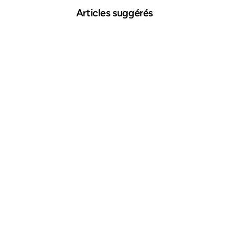
Articles suggérés
25 mars 2026
Comment repérer une voiture accidentée
Lire plus →