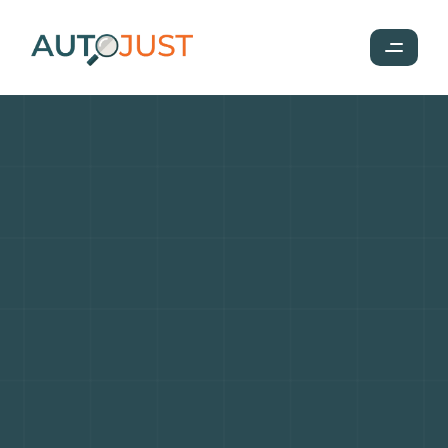
Les
nouvelles
normes
Crit’Air
2026
:
attention
aux
voitures
d’occasion