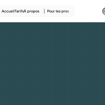
Accueil
Tarifs
À propos
Pour les pro
s
ures
japonaises
:
novation
et
équili