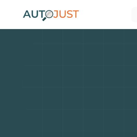
Les
voit
in