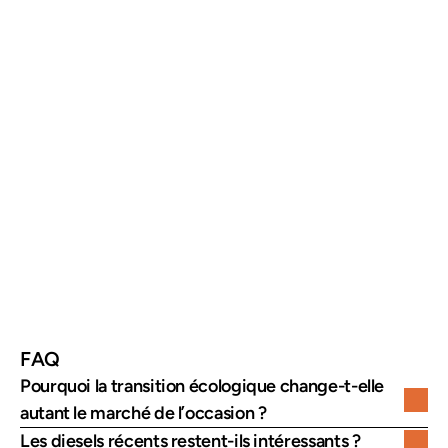
Hybrides et 
Progressent fortement sur le 
électriques
marché
Valeur d’un véhicule
Dépend davantage de sa 
durabilité
Historique et 
Deviennent déterminants
entretien
Inspection 
Sécurise la décision d’achat
indépendante
FAQ
Pourquoi la transition écologique change-t-elle 
autant le marché de l’occasion ?
Les diesels récents restent-ils intéressants ?