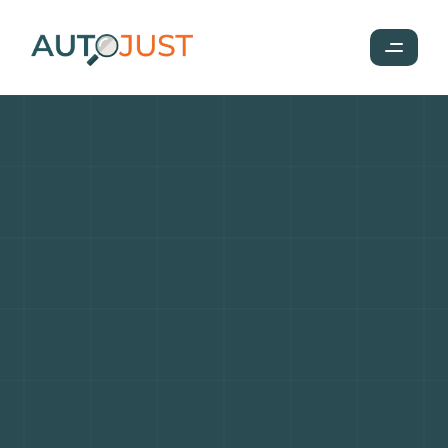
Maserati
Quattroporte
:
Une
berline
de
luxe
au
design
élégant
et
aux
performances