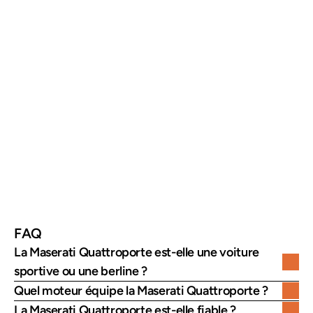
Première génération
1963
Motorisation V6
environ 430 ch
Motorisation V8
jusqu’à 630 ch
0 à 100 km/h
moins de 5 secondes
Vitesse maximale
plus de 300 km/h
Positionnement
berline sportive de luxe
FAQ
La Maserati Quattroporte est-elle une voiture 
sportive ou une berline ?
Quel moteur équipe la Maserati Quattroporte ?
La Maserati Quattroporte est-elle fiable ?