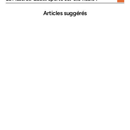
Articles suggérés
25 mars 2026
Comment repérer une voiture accidentée
Lire plus →