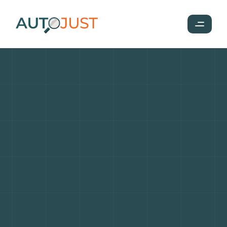
Vente
d'une
voiture
de
particulier
à
particulier
:
avantages,
risques
et
comment
les
éviter