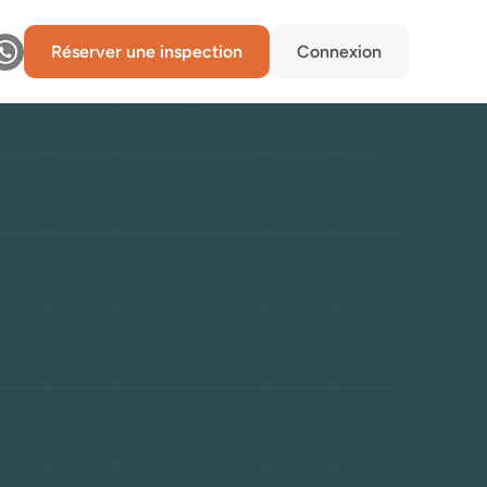
Réserver une inspection
Connexion
légance