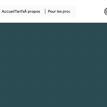
Accueil
Tarifs
À propos
Pour les pro
s
lines
:
confort,
é
et
polyvalence