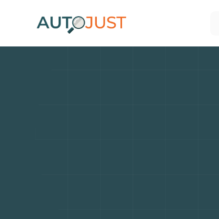
Les
ber