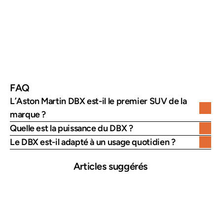
0 à 100 km/h
Environ 4,5 secondes
Vitesse maximale
Environ 291 km/h
Transmission
Transmission intégrale
FAQ
L’Aston Martin DBX est-il le premier SUV de la 
marque ?
Quelle est la puissance du DBX ?
Le DBX est-il adapté à un usage quotidien ?
Articles suggérés