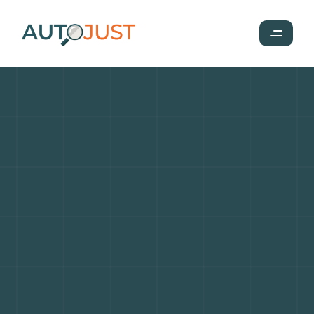
Aston
Martin
DBX
2024
:
SUV
de
luxe
puissant
et
raffiné