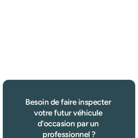
26 mars 2026
Où trouver une voiture d’occasion au meilleur prix en 
2025 : concessionnaire, enchères ou petites annonces 
?
Afficher plus d'articles
Lire plus →
Besoin de faire inspecter 
votre futur véhicule 
d'occasion par un 
professionnel ?