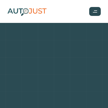
Ferrari
Purosangue
:
Un
SUV
hors
du
commun