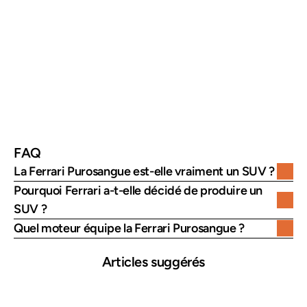
0 à 100 km/h
environ 3,3 secondes
Vitesse maximale
environ 310 km/h
Transmission
intégrale
Positionnement
SUV de luxe haute performance
FAQ
La Ferrari Purosangue est-elle vraiment un SUV ?
Pourquoi Ferrari a-t-elle décidé de produire un 
SUV ?
Quel moteur équipe la Ferrari Purosangue ?
Articles suggérés