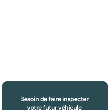
5 févr. 2026
Protégez votre voiture : Adieu les vols et les frais 
exorbitants !
Afficher plus d'articles
Lire plus →
Besoin de faire inspecter 
votre futur véhicule 