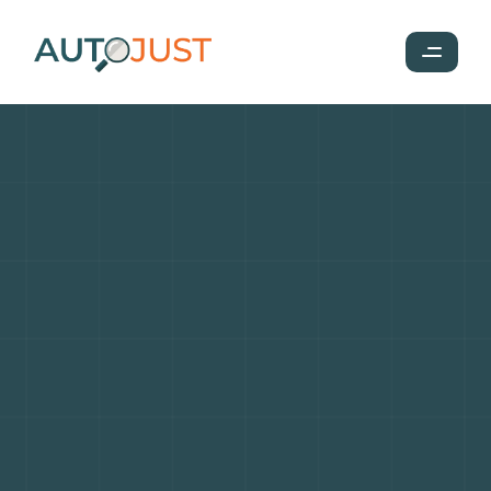
Bugatti
:
puissance,
audace
et
démesure
française