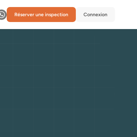
Réserver une inspection
Connexion
,
design
depuis