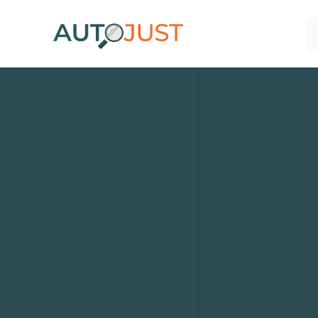
SEAT
:
é
moder