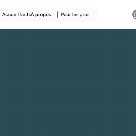
Accueil
Tarifs
À propos
Pour les pro
s
nergie
espagnole
ne
et
innovation
1950