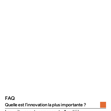
intelligents
préventive
anticipé
Mobilité 
Nouveaux 
Moins de 
partagée
usages
possession 
classique
Systèmes 
Prévention des 
Sécurité 
ADAS
accidents
renforcée
Hydrogène
Alternative au 
Recharge rapide 
tout électrique
et autonomie
FAQ
Quelle est l’innovation la plus importante ?