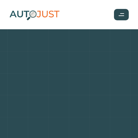
Les
10
Innovations
Récentes
Qui
Transforment
le
Monde
de
l’Automobile