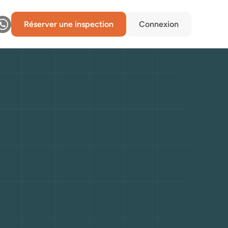
Réserver une inspection
Connexion
:
entre
novation