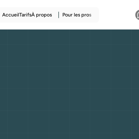
Accueil
Tarifs
À propos
Pour les pro
s
itures
françaises
aire,
design
et
in