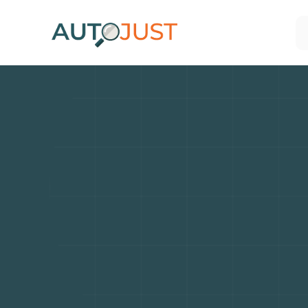
Les
vo
savoir-f